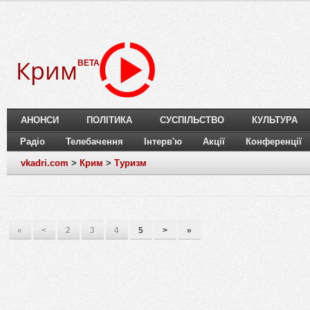
Крим
BETA
АНОНСИ
ПОЛІТИКА
СУСПІЛЬСТВО
КУЛЬТУРА
Радіо
Телебачення
Інтерв'ю
Акції
Конференції
vkadri.com
>
Крим
>
Туризм
«
<
2
3
4
5
>
»