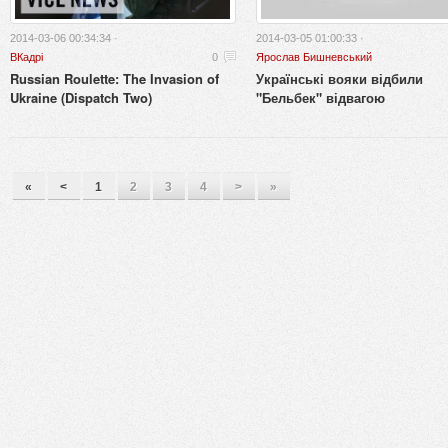
2014-03-06 00:34:34 ·
2014-03-05 01:00:33 ·
ВКадрі
0
Ярослав Бишневський
Russian Roulette: The Invasion of
Українські вояки відбили
Ukraine (Dispatch Two)
"Бельбек" відвагою
«
<
1
2
3
4
>
»