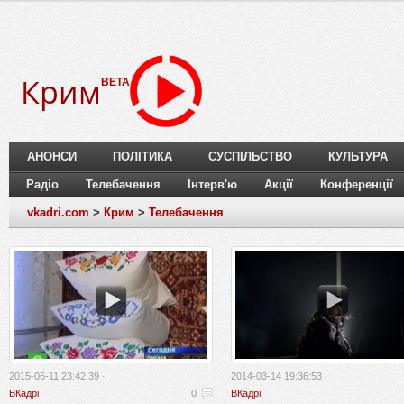
Крим
BETA
АНОНСИ
ПОЛІТИКА
СУСПІЛЬСТВО
КУЛЬТУРА
Радіо
Телебачення
Інтерв'ю
Акції
Конференції
vkadri.com
>
Крим
>
Телебачення
2015-06-11 23:42:39 ·
2014-03-14 19:36:53 ·
ВКадрі
0
ВКадрі