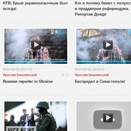
НТВ: Крым украиноязычным был
Кто и почему бежит с полуос
всегда!
в преддверии референдума.
Репортаж Дождя
2014-03-09 20:07:52 ·
2014-03-09 20:03:03 ·
Ярослав Бишневський
0
Ярослав Бишневський
Russian reporter in Ukraine
Беспредел в Севастополе!