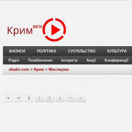
Крим
BETA
АНОНСИ
ПОЛІТИКА
СУСПІЛЬСТВО
КУЛЬТУРА
Радіо
Телебачення
Інтерв'ю
Акції
Конференції
vkadri.com
>
Крим
>
Мистецтво
«
<
1
2
3
4
>
»