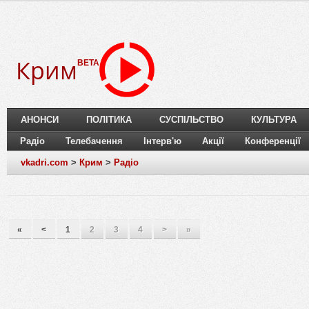
Крим
BETA
АНОНСИ
ПОЛІТИКА
СУСПІЛЬСТВО
КУЛЬТУРА
Радіо
Телебачення
Інтерв'ю
Акції
Конференції
vkadri.com
>
Крим
>
Радіо
«
<
1
2
3
4
>
»