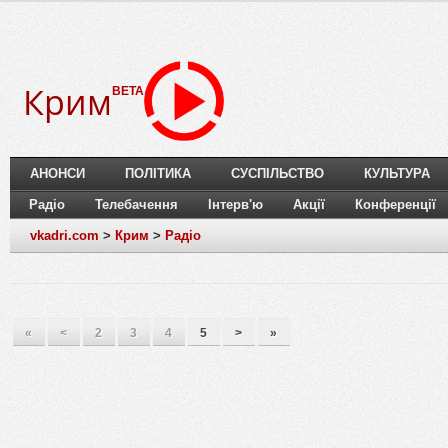
Крим
BETA
АНОНСИ
ПОЛІТИКА
СУСПІЛЬСТВО
КУЛЬТУРА
Радіо
Телебачення
Інтерв'ю
Акції
Конференції
vkadri.com
>
Крим
>
Радіо
«
<
2
3
4
5
>
»