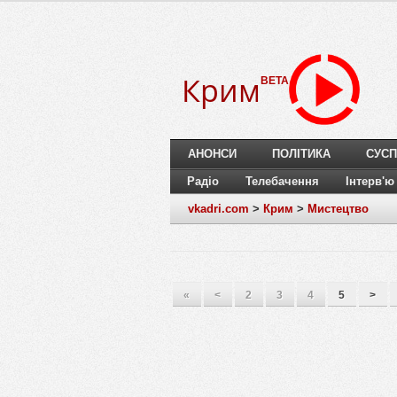
Крим
BETA
АНОНСИ
ПОЛІТИКА
СУСП
Радіо
Телебачення
Інтерв'ю
vkadri.com
>
Крим
>
Мистецтво
«
<
2
3
4
5
>