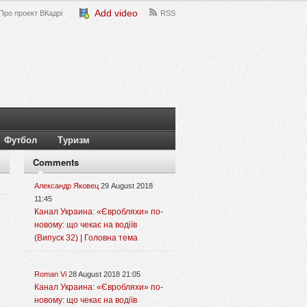
Add video
Про проект ВКадрі
RSS
Футбол
Туризм
Comments
Александр Яковец
29 August 2018
11:45
Канал Украина: «Євробляхи» по-
новому: що чекає на водіїв
(Випуск 32) | Головна тема
Roman Vi
28 August 2018 21:05
Канал Украина: «Євробляхи» по-
новому: що чекає на водіїв