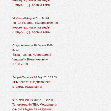
новому: що чекає на водіїв
(Випуск 32) | Головна тема
Vlad top
28 August 2018 09:44
Канал Украина: «Євробляхи» по-
новому: що чекає на водіїв
(Випуск 32) | Головна тема
Отари Алавидзе
28 August 2018
02:47
Вікна-новини: Напередодні
"цифри" – Вікна-новини –
27.08.2018
Андрей Тарасюк
26 July 2018 22:59
ТРК Аверс: Онкодиспансер
отримав обладнання
0372 Чернівці
10 July 2018 06:58
Телекомпанія ТВА: Мешканцям
одного з будинків на вулиці