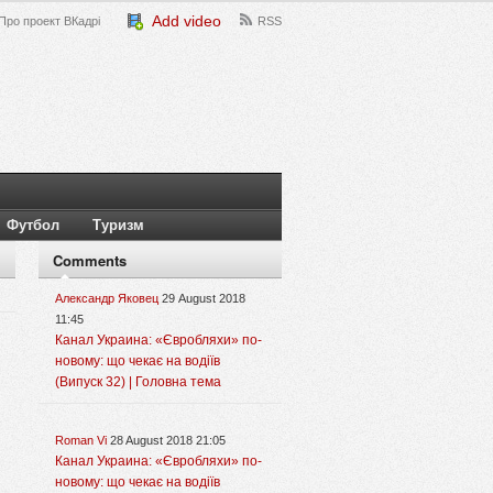
Add video
Про проект ВКадрі
RSS
Футбол
Туризм
Comments
Александр Яковец
29 August 2018
11:45
Канал Украина: «Євробляхи» по-
новому: що чекає на водіїв
(Випуск 32) | Головна тема
Roman Vi
28 August 2018 21:05
Канал Украина: «Євробляхи» по-
новому: що чекає на водіїв