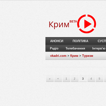
Крим
BETA
АНОНСИ
ПОЛІТИКА
СУСП
Радіо
Телебачення
Інтерв'ю
vkadri.com
>
Крим
>
Туризм
«
<
1
2
3
4
5