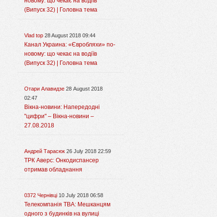
новому: що чекає на водіїв
(Випуск 32) | Головна тема
Vlad top
28 August 2018 09:44
Канал Украина: «Євробляхи» по-
новому: що чекає на водіїв
(Випуск 32) | Головна тема
Отари Алавидзе
28 August 2018
02:47
Вікна-новини: Напередодні
"цифри" – Вікна-новини –
27.08.2018
Андрей Тарасюк
26 July 2018 22:59
ТРК Аверс: Онкодиспансер
отримав обладнання
0372 Чернівці
10 July 2018 06:58
Телекомпанія ТВА: Мешканцям
одного з будинків на вулиці