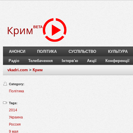
Крим
BETA
АНОНСИ
ПОЛІТИКА
СУСПІЛЬСТВО
КУЛЬТУРА
Радіо
Телебачення
Інтерв'ю
Акції
Конференції
vkadri.com
>
Крим
Category:
Політика
Tags:
2014
Украина
Россия
9 мая