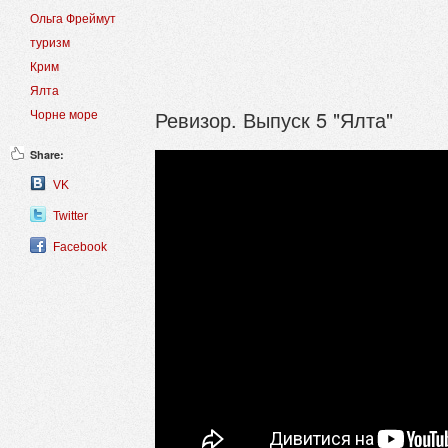
Ольга Фреймут
туризм
Крим
Ялта
Ревизор. Выпуск 5 "Ялта"
Чорне море
Share:
VK
Twitter
Facebook