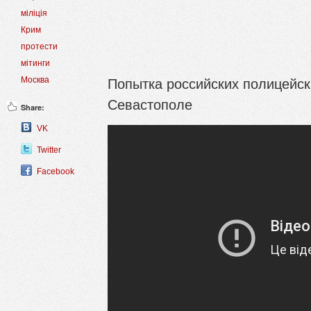
міліція
Крим
протести
мітинги
Попытка российских полицейски
Москва
Севастополе
Share:
VK
Twitter
Facebook