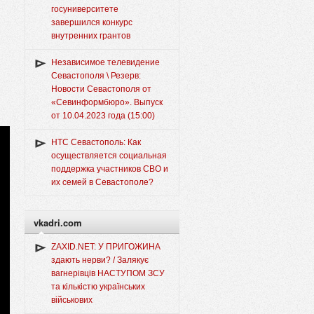
госуниверситете
завершился конкурс
внутренних грантов
Независимое телевидение
Севастополя \ Резерв:
Новости Севастополя от
«Севинформбюро». Выпуск
от 10.04.2023 года (15:00)
НТС Севастополь: Как
осуществляется социальная
поддержка участников СВО и
их семей в Севастополе?
vkadri.com
ZAXID.NET: У ПРИГОЖИНА
здають нерви? / Залякує
вагнерівців НАСТУПОМ ЗСУ
та кількістю українських
військових