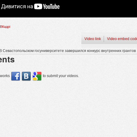
ВКадрі
Video link
Video embed cod
В Севастопольском госуниверситете завершился конкурс внутренних грантов
nts
etworks
to submit your videos.