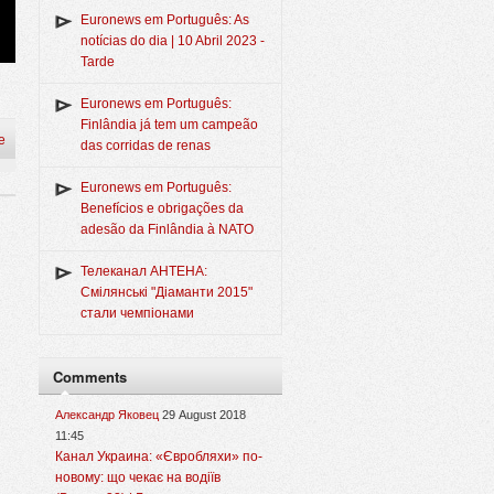
Euronews em Português: As
notícias do dia | 10 Abril 2023 -
Tarde
Euronews em Português:
Finlândia já tem um campeão
e
das corridas de renas
Euronews em Português:
Benefícios e obrigações da
adesão da Finlândia à NATO
Телеканал АНТЕНА:
Смілянські "Діаманти 2015"
стали чемпіонами
Comments
Александр Яковец
29 August 2018
11:45
Канал Украина: «Євробляхи» по-
новому: що чекає на водіїв