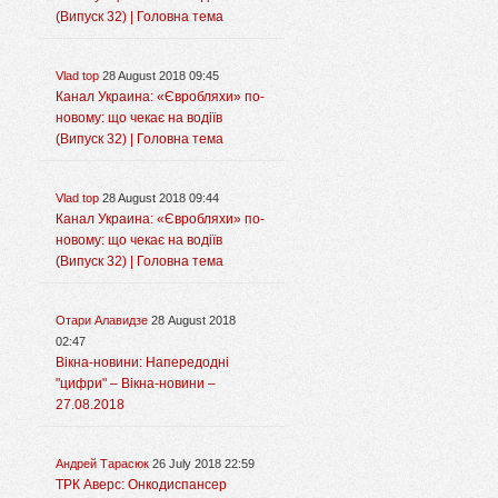
(Випуск 32) | Головна тема
Vlad top
28 August 2018 09:45
Канал Украина: «Євробляхи» по-
новому: що чекає на водіїв
(Випуск 32) | Головна тема
Vlad top
28 August 2018 09:44
Канал Украина: «Євробляхи» по-
новому: що чекає на водіїв
(Випуск 32) | Головна тема
Отари Алавидзе
28 August 2018
02:47
Вікна-новини: Напередодні
"цифри" – Вікна-новини –
27.08.2018
Андрей Тарасюк
26 July 2018 22:59
ТРК Аверс: Онкодиспансер