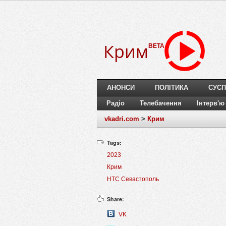
Крим
BETA
АНОНСИ
ПОЛІТИКА
СУСП
Радіо
Телебачення
Інтерв'ю
vkadri.com
>
Крим
Tags:
2023
Крим
НТС Севастополь
Share:
VK