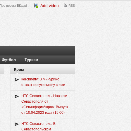
Add video
Про проект ВКадрі
RSS
Футбол
Туризм
Крим
kerchnettv: В Мичурино
ставят новую вышку связи
НТС Севастополь: Новости
Севастополя от
«Севинформбюро». Выпуск
от 10.04.2023 года (15:00)
НТС Севастополь: В
Севастопольском