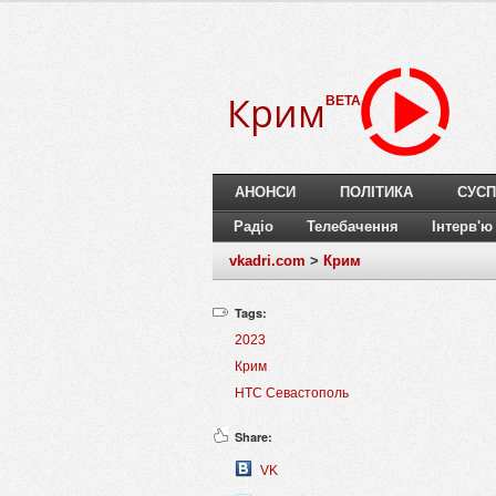
Крим
BETA
АНОНСИ
ПОЛІТИКА
СУСП
Радіо
Телебачення
Інтерв'ю
vkadri.com
>
Крим
Tags:
2023
Крим
НТС Севастополь
Share:
VK