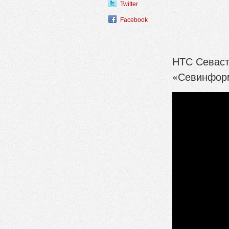
Twitter
Facebook
НТС Севаст
«Севинформ