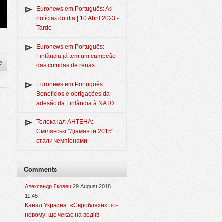
Euronews em Português: As
notícias do dia | 10 Abril 2023 -
Tarde
Euronews em Português:
Finlândia já tem um campeão
e
das corridas de renas
Euronews em Português:
Benefícios e obrigações da
adesão da Finlândia à NATO
Телеканал АНТЕНА:
Смілянські "Діаманти 2015"
стали чемпіонами
Comments
Александр Яковец
29 August 2018
11:45
Канал Украина: «Євробляхи» по-
новому: що чекає на водіїв