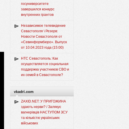
госуниверситете
завершился конкурс
внутренних грантов
Независимое телевидение
Севастополя \ Резерв:
Новости Севастополя от
«Севинформбюро». Выпуск
от 10.04.2023 года (15:00)
НТС Севастополь: Как
осуществляется социальная
поддержка участников СВО и
их семей в Севастополе?
vkadri.com
ZAXID.NET: У ПРИГОЖИНА
здають нерви? / Залякує
вагнерівців НАСТУПОМ ЗСУ
та кількістю українських
військових