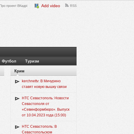
Add video
Про проект ВКадрі
RSS
Футбол
Туризм
Крим
kerchnettv: В Мичурино
ставят новую вышку связи
НТС Севастополь: Новости
Севастополя от
«Севинформбюро». Выпуск
от 10.04.2023 года (15:00)
НТС Севастополь: В
Севастопольском