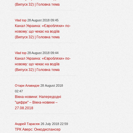
(Випуск 32) | Головна тема
Vlad top
28 August 2018 09:45
Канал Украина: «Євробляхи» по-
новому: що чекає на водіїв
(Випуск 32) | Головна тема
Vlad top
28 August 2018 09:44
Канал Украина: «Євробляхи» по-
новому: що чекає на водіїв
(Випуск 32) | Головна тема
Отари Алавидзе
28 August 2018
02:47
Вікна-новини: Напередодні
"цифри" – Вікна-новини –
27.08.2018
Андрей Тарасюк
26 July 2018 22:59
ТРК Аверс: Онкодиспансер