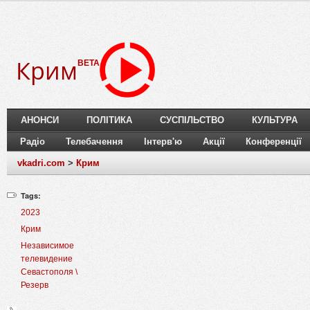
Крим
BETA
АНОНСИ
ПОЛІТИКА
СУСПІЛЬСТВО
КУЛЬТУРА
Радіо
Телебачення
Інтерв'ю
Акції
Конференції
vkadri.com
>
Крим
Tags:
2023
Крим
Независимое
телевидение
Севастополя \
Резерв