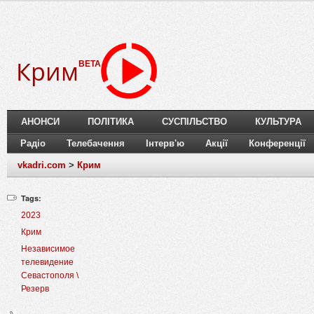
Крим
BETA
АНОНСИ
ПОЛІТИКА
СУСПІЛЬСТВО
КУЛЬТУРА
Радіо
Телебачення
Інтерв'ю
Акції
Конференції
vkadri.com
>
Крим
Tags:
2023
Крим
Независимое
телевидение
Севастополя \
Резерв