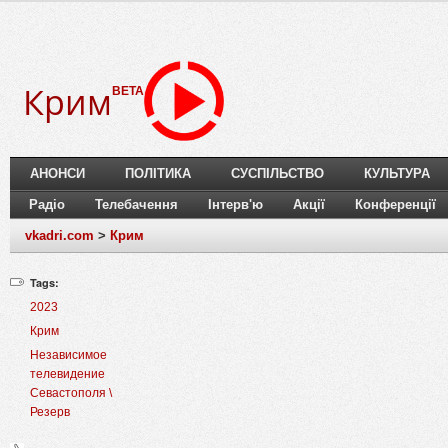
Крим
BETA
АНОНСИ
ПОЛІТИКА
СУСПІЛЬСТВО
КУЛЬТУРА
Радіо
Телебачення
Інтерв'ю
Акції
Конференції
vkadri.com
>
Крим
Tags:
2023
Крим
Независимое
телевидение
Севастополя \
Резерв