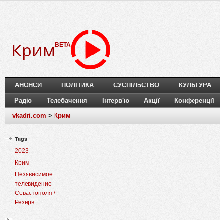
Крим
BETA
АНОНСИ
ПОЛІТИКА
СУСПІЛЬСТВО
КУЛЬТУРА
Радіо
Телебачення
Інтерв'ю
Акції
Конференції
vkadri.com
>
Крим
Tags:
2023
Крим
Независимое
телевидение
Севастополя \
Резерв