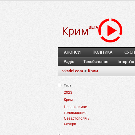
Крим
BETA
АНОНСИ
ПОЛІТИКА
СУСП
Радіо
Телебачення
Інтерв'ю
vkadri.com
>
Крим
Tags:
2023
Крим
Независимое
телевидение
Севастополя \
Резерв