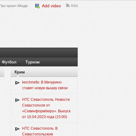
Add video
Про проект ВКадрі
RSS
Футбол
Туризм
Крим
kerchnettv: В Мичурино
ставят новую вышку связи
НТС Севастополь: Новости
Севастополя от
«Севинформбюро». Выпуск
от 10.04.2023 года (15:00)
НТС Севастополь: В
Севастопольском