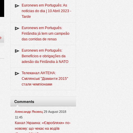
Euronews em Português: As
notícias do dia | 10 Abril 2023 -
Tarde
Euronews em Português:
Finlândia já tem um campeão
e
das corridas de renas
Euronews em Português:
Benefícios e obrigações da
adesão da Finlândia à NATO
Телеканал АНТЕНА:
Смілянські "Діаманти 2015"
стали чемпіонами
Comments
Александр Яковец
29 August 2018
11:45
Канал Украина: «Євробляхи» по-
новому: що чекає на водіїв