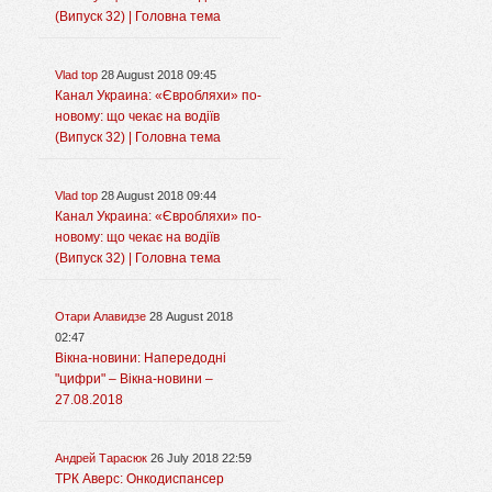
(Випуск 32) | Головна тема
Vlad top
28 August 2018 09:45
Канал Украина: «Євробляхи» по-
новому: що чекає на водіїв
(Випуск 32) | Головна тема
Vlad top
28 August 2018 09:44
Канал Украина: «Євробляхи» по-
новому: що чекає на водіїв
(Випуск 32) | Головна тема
Отари Алавидзе
28 August 2018
02:47
Вікна-новини: Напередодні
"цифри" – Вікна-новини –
27.08.2018
Андрей Тарасюк
26 July 2018 22:59
ТРК Аверс: Онкодиспансер