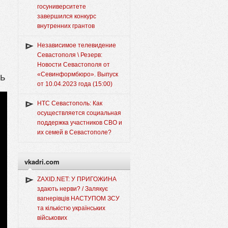
госуниверситете
завершился конкурс
внутренних грантов
Независимое телевидение
Севастополя \ Резерв:
Новости Севастополя от
чь
«Севинформбюро». Выпуск
от 10.04.2023 года (15:00)
НТС Севастополь: Как
осуществляется социальная
поддержка участников СВО и
их семей в Севастополе?
vkadri.com
ZAXID.NET: У ПРИГОЖИНА
здають нерви? / Залякує
вагнерівців НАСТУПОМ ЗСУ
та кількістю українських
військових