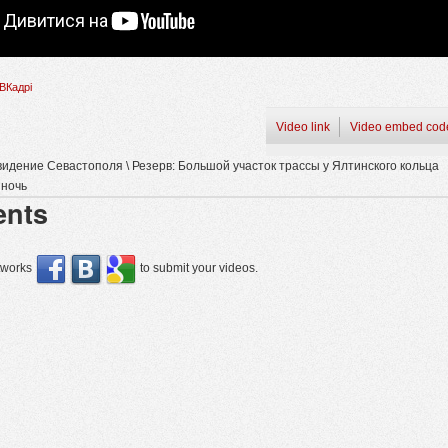
ВКадрі
Video link
Video embed cod
идение Севастополя \ Резерв: Большой участок трассы у Ялтинского кольца
 ночь
nts
etworks
to submit your videos.