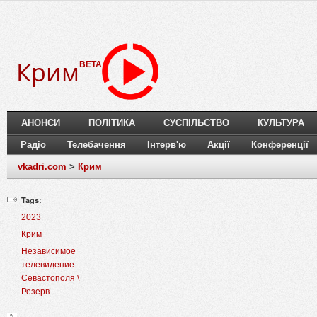
Крим
BETA
АНОНСИ
ПОЛІТИКА
СУСПІЛЬСТВО
КУЛЬТУРА
Радіо
Телебачення
Інтерв'ю
Акції
Конференції
vkadri.com
>
Крим
Tags:
2023
Крим
Независимое
телевидение
Севастополя \
Резерв