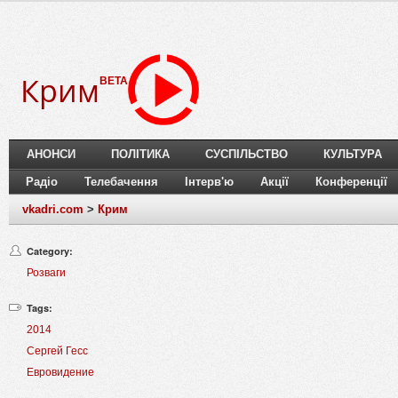
Крим
BETA
АНОНСИ
ПОЛІТИКА
СУСПІЛЬСТВО
КУЛЬТУРА
Радіо
Телебачення
Інтерв'ю
Акції
Конференції
vkadri.com
>
Крим
Category:
Розваги
Tags:
2014
Сергей Гесс
Евровидение