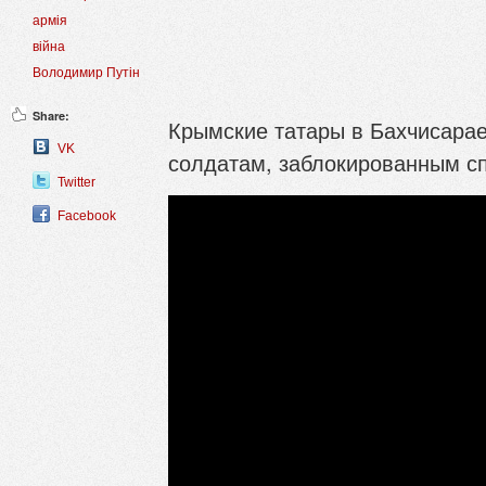
армія
війна
Володимир Путін
Share:
Крымские татары в Бахчисарае
VK
солдатам, заблокированным с
Twitter
Facebook