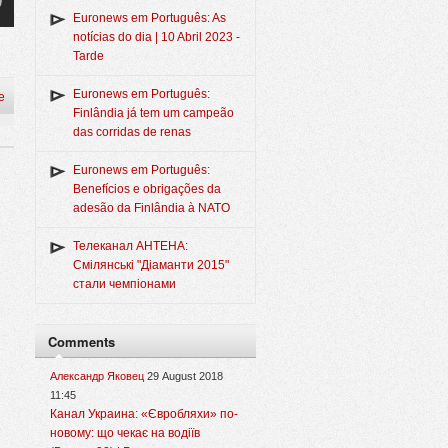
Euronews em Português: As
notícias do dia | 10 Abril 2023 -
Tarde
Euronews em Português:
e
Finlândia já tem um campeão
das corridas de renas
Euronews em Português:
Benefícios e obrigações da
adesão da Finlândia à NATO
Телеканал АНТЕНА:
Смілянські "Діаманти 2015"
стали чемпіонами
Comments
Александр Яковец
29 August 2018
11:45
Канал Украина: «Євробляхи» по-
новому: що чекає на водіїв