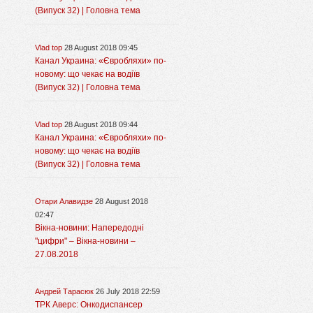
(Випуск 32) | Головна тема
Vlad top
28 August 2018 09:45
Канал Украина: «Євробляхи» по-
новому: що чекає на водіїв
(Випуск 32) | Головна тема
Vlad top
28 August 2018 09:44
Канал Украина: «Євробляхи» по-
новому: що чекає на водіїв
(Випуск 32) | Головна тема
Отари Алавидзе
28 August 2018
02:47
Вікна-новини: Напередодні
"цифри" – Вікна-новини –
27.08.2018
Андрей Тарасюк
26 July 2018 22:59
ТРК Аверс: Онкодиспансер