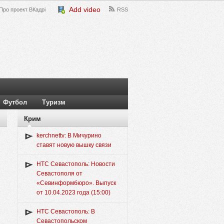
Add video
Про проект ВКадрі
RSS
Футбол
Туризм
Крим
kerchnettv: В Мичурино
ставят новую вышку связи
НТС Севастополь: Новости
Севастополя от
«Севинформбюро». Выпуск
от 10.04.2023 года (15:00)
НТС Севастополь: В
Севастопольском