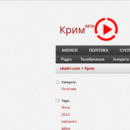
Крим
BETA
АНОНСИ
ПОЛІТИКА
СУСП
Радіо
Телебачення
Інтерв'ю
vkadri.com
>
Крим
Category:
Політика
Tags:
Ялта
2014
окупанти
війна