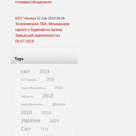
отримав обладнання
0372 Чернівці
10 July 2018 06:58
Телекомпанія ТВА: Мешканцям
одного з будинків на вулиці
Заводській відключили газ
09.07.2018
Tags
світ
2019
2015
112 Украина
2023
Івано-Франківськ
2018
Украина
Донецьк
Івано-Франківськ
2016
2015
Україна
2020
Світ
ТСН