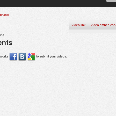
ВКадрі
Video link
Video embed cod
ире.
nts
etworks
to submit your videos.