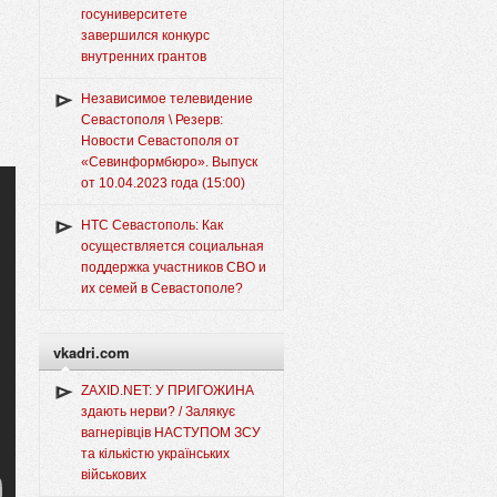
госуниверситете
завершился конкурс
внутренних грантов
Независимое телевидение
Севастополя \ Резерв:
Новости Севастополя от
«Севинформбюро». Выпуск
от 10.04.2023 года (15:00)
НТС Севастополь: Как
осуществляется социальная
поддержка участников СВО и
их семей в Севастополе?
vkadri.com
ZAXID.NET: У ПРИГОЖИНА
здають нерви? / Залякує
вагнерівців НАСТУПОМ ЗСУ
та кількістю українських
військових