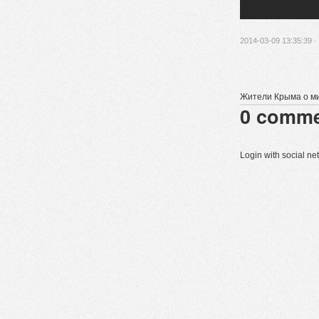
2014-03-09 13:35:39 ·
Жители Крыма о м
0
comme
Login with social n