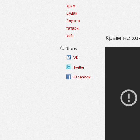
Крим
Судак
Алушта
татари
Крым не хо
Київ
Share:
VK
Twitter
Facebook