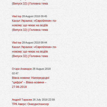
(Випуск 32) | Головна тема
Vlad top
28 August 2018 09:45
Канал Украина: «Євробляхи» по-
новому: що чекає на водіїв
(Випуск 32) | Головна тема
Vlad top
28 August 2018 09:44
Канал Украина: «Євробляхи» по-
новому: що чекає на водіїв
(Випуск 32) | Головна тема
Отари Алавидзе
28 August 2018
02:47
Вікна-новини: Напередодні
"цифри" – Вікна-новини –
27.08.2018
Андрей Тарасюк
26 July 2018 22:59
ТРК Аверс: Онкодиспансер