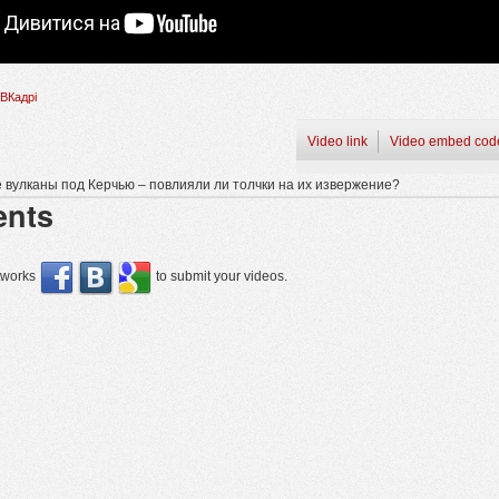
ВКадрі
Video link
Video embed cod
е вулканы под Керчью – повлияли ли толчки на их извержение?
nts
etworks
to submit your videos.