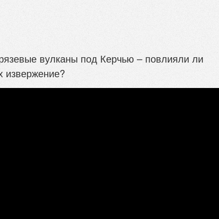
Грязевые вулканы под Керчью – повлияли ли
их извержение?