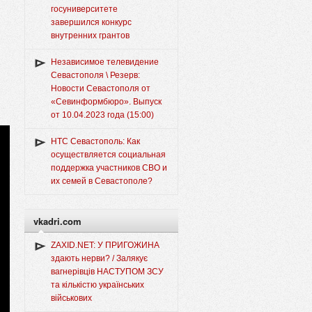
госуниверситете
завершился конкурс
внутренних грантов
Независимое телевидение
Севастополя \ Резерв:
Новости Севастополя от
«Севинформбюро». Выпуск
от 10.04.2023 года (15:00)
НТС Севастополь: Как
осуществляется социальная
поддержка участников СВО и
их семей в Севастополе?
vkadri.com
ZAXID.NET: У ПРИГОЖИНА
здають нерви? / Залякує
вагнерівців НАСТУПОМ ЗСУ
та кількістю українських
військових