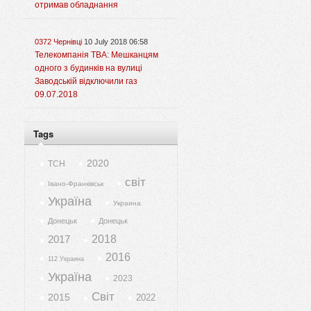
отримав обладнання
0372 Чернівці
10 July 2018 06:58
Телекомпанія ТВА: Мешканцям
одного з будинків на вулиці
Заводській відключили газ
09.07.2018
Tags
2020
ТСН
світ
Івано-Франківськ
Україна
Украина
Донецьк
Донецьк
2017
2018
2016
112 Украина
Україна
2023
Світ
2015
2022