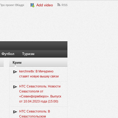
Add video
Про проект ВКадрі
RSS
Футбол
Туризм
Крим
kerchnettv: В Мичурино
ставят новую вышку связи
НТС Севастополь: Новости
Севастополя от
«Севинформбюро». Выпуск
от 10.04.2023 года (15:00)
НТС Севастополь: В
Севастопольском