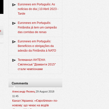
Euronews em Português: As
notícias do dia | 10 Abril 2023 -
Tarde
Euronews em Português:
Finlândia já tem um campeão
e
das corridas de renas
Euronews em Português:
Benefícios e obrigações da
adesão da Finlândia à NATO
Телеканал АНТЕНА:
Смілянські "Діаманти 2015"
стали чемпіонами
Comments
Александр Яковец
29 August 2018
11:45
Канал Украина: «Євробляхи» по-
новому: що чекає на водіїв