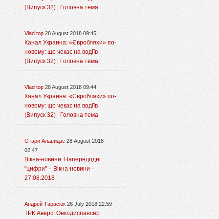
(Випуск 32) | Головна тема
Vlad top
28 August 2018 09:45
Канал Украина: «Євробляхи» по-
новому: що чекає на водіїв
(Випуск 32) | Головна тема
Vlad top
28 August 2018 09:44
Канал Украина: «Євробляхи» по-
новому: що чекає на водіїв
(Випуск 32) | Головна тема
Отари Алавидзе
28 August 2018
02:47
Вікна-новини: Напередодні
"цифри" – Вікна-новини –
27.08.2018
Андрей Тарасюк
26 July 2018 22:59
ТРК Аверс: Онкодиспансер