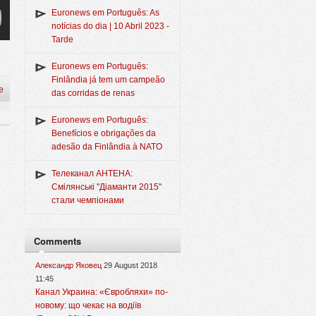
Euronews em Português: As
notícias do dia | 10 Abril 2023 -
Tarde
Euronews em Português:
Finlândia já tem um campeão
e
das corridas de renas
Euronews em Português:
Benefícios e obrigações da
adesão da Finlândia à NATO
Телеканал АНТЕНА:
Смілянські "Діаманти 2015"
стали чемпіонами
Comments
Александр Яковец
29 August 2018
11:45
Канал Украина: «Євробляхи» по-
новому: що чекає на водіїв