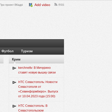
Add video
Про проект ВКадрі
RSS
Футбол
Туризм
Крим
kerchnettv: В Мичурино
ставят новую вышку связи
НТС Севастополь: Новости
Севастополя от
«Севинформбюро». Выпуск
от 10.04.2023 года (15:00)
НТС Севастополь: В
Севастопольском