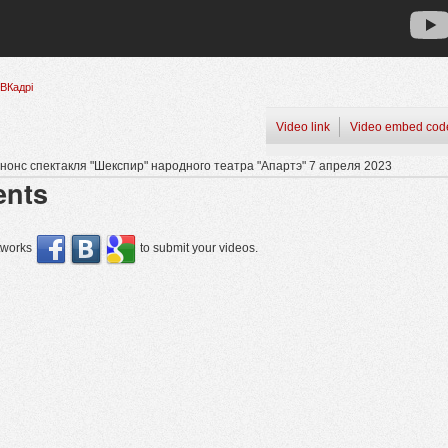
ВКадрі
Video link
Video embed cod
нонс спектакля "Шекспир" народного театра "Апартэ" 7 апреля 2023
nts
etworks
to submit your videos.