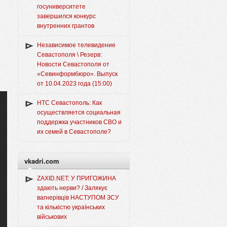
госуниверситете
завершился конкурс
внутренних грантов
Независимое телевидение
Севастополя \ Резерв:
Новости Севастополя от
«Севинформбюро». Выпуск
от 10.04.2023 года (15:00)
НТС Севастополь: Как
осуществляется социальная
поддержка участников СВО и
их семей в Севастополе?
vkadri.com
ZAXID.NET: У ПРИГОЖИНА
здають нерви? / Залякує
вагнерівців НАСТУПОМ ЗСУ
та кількістю українських
військових