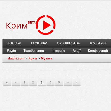
Крим
BETA
АНОНСИ
ПОЛІТИКА
СУСПІЛЬСТВО
КУЛЬТУРА
Радіо
Телебачення
Інтерв'ю
Акції
Конференції
vkadri.com
>
Крим
>
Музика
«
<
1
2
3
4
5
>
»