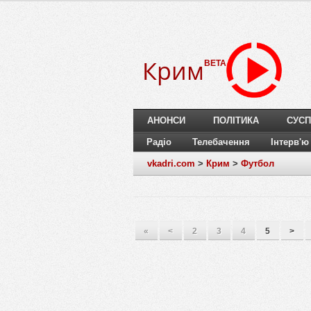
Крим
BETA
АНОНСИ
ПОЛІТИКА
СУСП
Радіо
Телебачення
Інтерв'ю
vkadri.com
>
Крим
>
Футбол
«
<
2
3
4
5
>