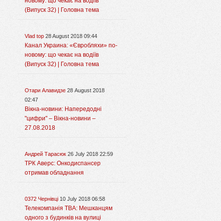
новому: що чекає на водіїв
(Випуск 32) | Головна тема
Vlad top
28 August 2018 09:44
Канал Украина: «Євробляхи» по-
новому: що чекає на водіїв
(Випуск 32) | Головна тема
Отари Алавидзе
28 August 2018
02:47
Вікна-новини: Напередодні
"цифри" – Вікна-новини –
27.08.2018
Андрей Тарасюк
26 July 2018 22:59
ТРК Аверс: Онкодиспансер
отримав обладнання
0372 Чернівці
10 July 2018 06:58
Телекомпанія ТВА: Мешканцям
одного з будинків на вулиці