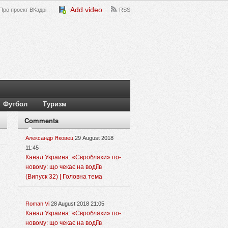
Add video
Про проект ВКадрі
RSS
Футбол
Туризм
Comments
Александр Яковец
29 August 2018
11:45
Канал Украина: «Євробляхи» по-
новому: що чекає на водіїв
(Випуск 32) | Головна тема
Roman Vi
28 August 2018 21:05
Канал Украина: «Євробляхи» по-
новому: що чекає на водіїв