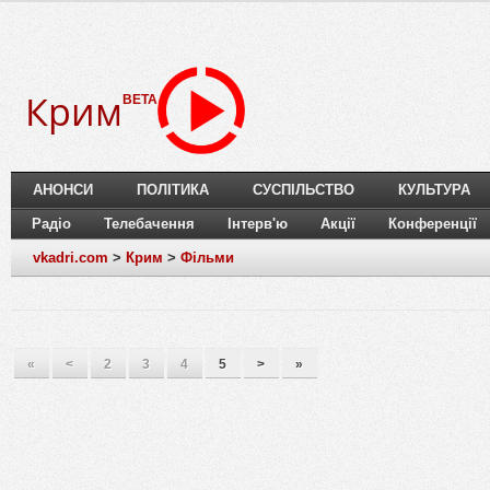
Крим
BETA
АНОНСИ
ПОЛІТИКА
СУСПІЛЬСТВО
КУЛЬТУРА
Радіо
Телебачення
Інтерв'ю
Акції
Конференції
vkadri.com
>
Крим
>
Фільми
«
<
2
3
4
5
>
»